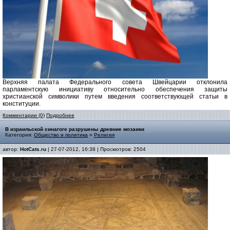
Верхняя палата Федерального совета Швейцарии отклонила
парламентскую инициативу относительно обеспечения защиты
христианской символики путем введения соответствующей статьи в
конституции.
Комментарии (0)
Подробнее
В израильской синагоге разрушены древние мозаики
Категория:
Общество и политика
»
Религия
автор:
HotCats.ru
| 27-07-2012, 16:38 | Просмотров: 2504