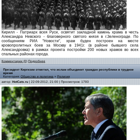
Кирилл - Патриарх всея Руси, освятит закладной камень храма в честь
Александра Невского - благоверного святого князя в г.Зеленограде. По
сообщениям РИА "Новости", храм буден построен на месте
кровопролитных боев за Москву в 1941г. (в районе бывшего села
Александровка) в рамках проекта постройки 200 новых храмов во всех
спальных районах города.
Комментарии (0)
Подробнее
Президент Киргизии отметил, что ислам объединит граждан республики в трудное
время
Категория:
Общество и политика
»
Религия
автор:
HotCats.ru
| 22-09-2012, 21:00 | Просмотров: 1793