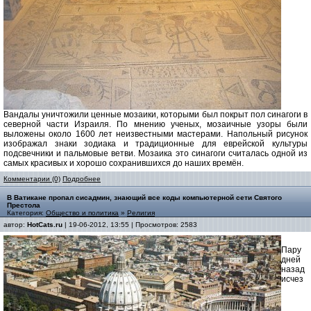
Вандалы уничтожили ценные мозаики, которыми был покрыт пол синагоги в
северной части Израиля. По мнению ученых, мозаичные узоры были
выложены около 1600 лет неизвестными мастерами. Напольный рисунок
изображал знаки зодиака и традиционные для еврейской культуры
подсвечники и пальмовые ветви. Мозаика это синагоги считалась одной из
самых красивых и хорошо сохранившихся до наших времён.
Комментарии (0)
Подробнее
В Ватикане пропал сисадмин, знающий все коды компьютерной сети Святого
Престола
Категория:
Общество и политика
»
Религия
автор:
HotCats.ru
| 19-06-2012, 13:55 | Просмотров: 2583
Пару
дней
назад
исчез