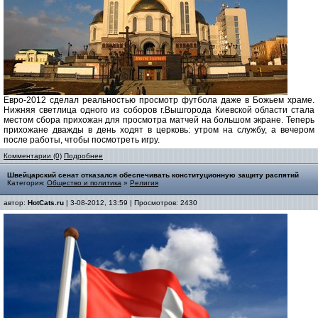
Евро-2012 сделал реальностью просмотр футбола даже в Божьем храме.
Нижняя светлица одного из соборов г.Вышгорода Киевской области стала
местом сбора прихожан для просмотра матчей на большом экране. Теперь
прихожане дважды в день ходят в церковь: утром на службу, а вечером
после работы, чтобы посмотреть игру.
Комментарии (0)
Подробнее
Швейцарский сенат отказался обеспечивать конституционную защиту распятий
Категория:
Общество и политика
»
Религия
автор:
HotCats.ru
| 3-08-2012, 13:59 | Просмотров: 2430