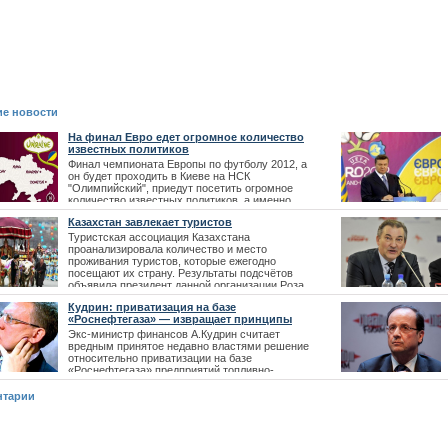
е новости
На финал Евро едет огромное количество
известных политиков
Финал чемпионата Европы по футболу 2012, а
он будет проходить в Киеве на НСК
"Олимпийский", приедут посетить огромное
количество известных политиков, а именно
мировых бизнесменов, нынешних и бывших
Казахстан завлекает туристов
президентов.
Туристская ассоциация Казахстана
проанализировала количество и место
проживания туристов, которые ежегодно
посещают их страну. Результаты подсчётов
объявила президент данной организации Роза
Асанбаева. Как оказалось, больше всего
Кудрин: приватизация на базе
Казахстан посещают
«Роснефтегаза» — извращает принципы
Экс-министр финансов А.Кудрин считает
вредным принятое недавно властями решение
относительно приватизации на базе
«Роснефтегаза» предприятий топливно-
энергетического комплекса. Решение о том, что
"Роснефтегаз” станет аккумулировать
нтарии
определенные