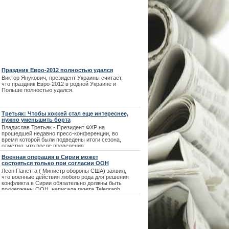
Праздник Евро-2012 полностью удался
Виктор Янукович, президент Украины считает,
что праздник Евро-2012 в родной Украине и
Польше полностью удался.
Третьяк: Чтобы хоккей стал еще интереснее,
нужно уменьшить борта
Владислав Третьяк - Президент ФХР на
прошедшей недавно пресс-конференции, во
время которой были подведены итоги сезона,
отметил, что после проведения
Олимпиады-2014, на рассмотрение будет
Военная операция в Сирии может
вынесен вопрос про изменение размеров
состояться только при согласии ООН
площадки.
Леон Панетта ( Министр обороны США) заявил,
что военные действия любого рода для решения
конфликта в Сирии обязательно должны быть
поддержаны ООН, написала газета Telegraph.
На вопрос журналистов, есть ли возможность,
что США поддержат силовую