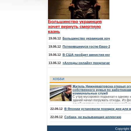
Большинство украинцев
хочет вернуть смертную
казнь
19.06.12
Большинство украинцев хочет вернуть с
19.06.12
Потерявшемуся гостю Евро-2012 спастись
19.06.12
В США пройдет амнистия нелегалов, млад
13.06.12
«Аллоды онлайн» предлагает отправитьс
ХОББИ
Житель Нижневартовска открыл ог
собственного ружья по работникам
коммунальных служб
С утра мусоровоз подъехал к одному 
зданий начал погружать отходы. Из ф
одной квартиры высунулся пожилой м
пригрозил мусорщикам, что «перестре
22.09.12
В Японии установили порядок дня для 
как резаных собак». Но те не обратили
внимание.
22.09.12
Собаки, не вызывающие аллергию
Copyright 