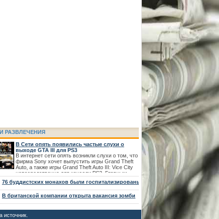
И РАЗВЛЕЧЕНИЯ
В Сети опять появились частые слухи о
выходе GTA III для PS3
В интернет сети опять возникли слухи о том, что
фирма Sony хочет выпустить игры Grand Theft
Auto, а также игры Grand Theft Auto III: Vice City
непосредственно для консоли PS3. Главным
поводом для них есть то, что информация о
2
76 буддистских монахов были госпитализированы в Таиланде по причине нап
двух проектах появилось на официальном
сайте рейтингового агентства –
2
В британской компании открыта вакансия зомби
а источник.