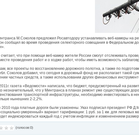
л опробования на орбите
ность
оте космических аппаратов
интранса М.Соколов предложил Росавтодору устанавливать веб-камеры на ре
 он сообщил во время проведения селекторного совещания в Федеральном до
и».
считает, что при помощи веб-камер жители России смогут отслеживать пров
 месте проведения работ и о ходже работ, чтобы иметь возможность заблаго
ам, все проекты по восстановлению дорожного полотна, а также по подготовк
убл. Соколов добавил, что сегодня в дорожный фонд не располагает такой су
ении частных средств, а также использовании других финансовых инструмент
2011г. газета «Ведомости» написала, что бюджет, предусмотренный на разви
о незначительный, что у Минтранса в планах ремонт уже существующих дорог
енствования транспортной инфраструктуры, необходимо инвестировать в нее
ольше нынешних 2-2,2%.
я 2010 года платные дороги были узаконены. Указ подписал президент РФ Д.
социально-умеренный» вариант тарификации: 1 руб. за 1 км. для легковых м
удет индексироваться каждый год с учетом инфляции и измененением размер
(голосов:0)