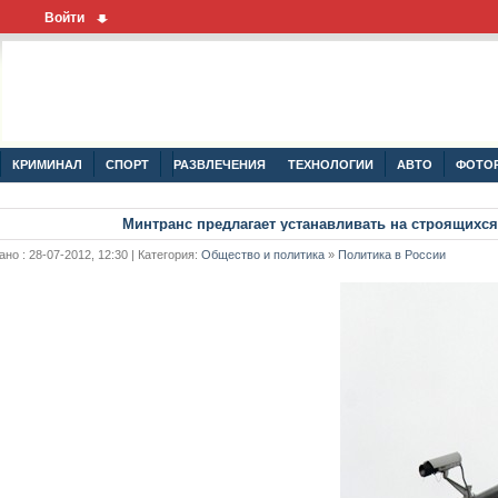
Войти
КРИМИНАЛ
СПОРТ
РАЗВЛЕЧЕНИЯ
ТЕХНОЛОГИИ
АВТО
ФОТО
Минтранс предлагает устанавливать на строящихс
но : 28-07-2012, 12:30 | Категория:
Общество и политика
»
Политика в России
ародный турнир по рыцарским боям
уют документальные киноленты
оторая была ранее украдена из дома Лазаренко
щем таланты", но без танцев, песен и женщин
язи был перенесен
Dragon сблизился с Международной космической станцией
ианского углерода