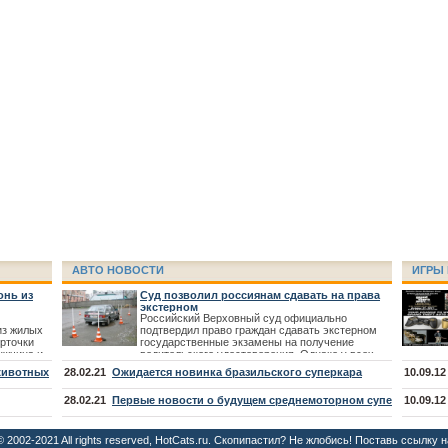
мертную казнь
 помогла пенка для бритья
ших 30 лет
я на курорт
АВТО НОВОСТИ
ИГРЫ 
онь из
Суд позволил россиянам сдавать на права
экстерном
Российский Верховный суд официально
из жилых
подтвердил право граждан сдавать экстерном
орточки
государственные экзамены на получение
ужчина и
водительского удостоверения. Однако у всех
ляет их,
желающих получить права непосредственно без
животных
28.02.21
Ожидается новинка бразильского суперкара
10.09.1
 на него
обучения в автомобильной школе времени
практически не остается: 7 июня 2012 года
28.02.21
Первые новости о будущем среднемоторном суперкаре
10.09.1
Госдума
© 2002-2021 All rights reserved, HotCats.ru. Скопипастил? Не жлобись! Поставь ссылку н