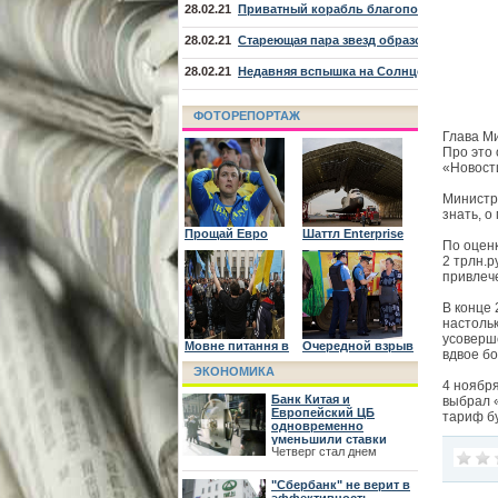
28.02.21
Приватный корабль благополучно проше
28.02.21
Стареющая пара звезд образовала туман
28.02.21
Недавняя вспышка на Солнце грозит раб
ФОТОРЕПОРТАЖ
Глава М
Про это
«Новост
Министр 
знать, о
Прощай Евро
Шаттл Enterprise
По оценк
отправили в
музей
2 трлн.р
привлеч
В конце 
настольк
усоверш
Мовне питання в
Очередной взрыв
вдвое б
Украине
в
ЭКОНОМИКА
Днепропетровске
4 ноябр
Банк Китая и
выбрал «
Европейский ЦБ
тариф б
одновременно
уменьшили ставки
Четверг стал днем
стимулирования
мировой экономики. ЕЦБ
"Сбербанк" не верит в
уже уменьшил базовую