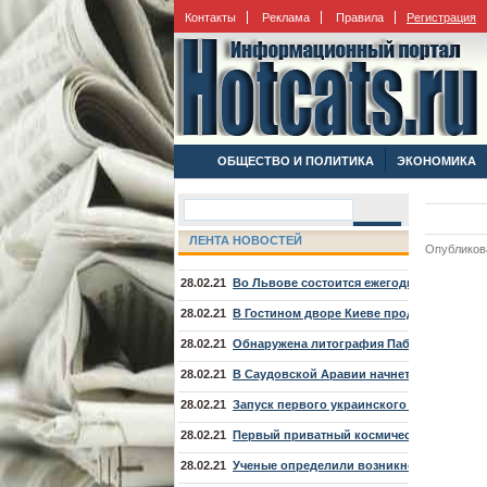
Контакты
Реклама
Правила
Регистрация
ОБЩЕСТВО И ПОЛИТИКА
ЭКОНОМИКА
ЛЕНТА НОВОСТЕЙ
Опубликова
28.02.21
Во Львове состоится ежегодный Междун
28.02.21
В Гостином дворе Киеве продемонстрир
28.02.21
Обнаружена литография Пабло Пикассо, к
28.02.21
В Саудовской Аравии начнется шоу "Мы и
28.02.21
Запуск первого украинского спутника св
28.02.21
Первый приватный космический корабль 
28.02.21
Ученые определили возникновение марс